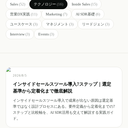
Sales
(
52
)
テクノロジー
(
16
)
Inside Sales
(
15
)
営業DX実践
(
11
)
Marketing
(
7
)
AI SDR基礎
(
6
)
ユースケース
(
3
)
マネジメント
(
3
)
リードジェン
(
3
)
Interview
(
3
)
Events
(
3
)
2026/8/5
インサイドセールスツール導入7ステップ｜選定
基準から定着化まで徹底解説
インサイドセールスツール導入で成果が出ない原因は選定基
準ではなく設計プロセスにある。要件定義から定着化までの7
ステップと比較軸を、AI SDR活用も交えて解説する実践ガイ
ド。