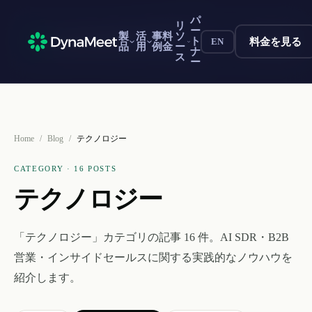
パ
パ
リ
リ
ー
ー
製
製
活
活
事
事
料
料
ソ
ソ
ト
ト
料金を見る
料金を見る
EN
EN
品
品
用
用
例
例
金
金
ー
ー
ナ
ナ
ス
ス
ー
ー
Home
/
Blog
/
テクノロジー
CATEGORY ·
16
POSTS
テクノロジー
「
テクノロジー
」カテゴリの記事
16
件。AI SDR・B2B
営業・インサイドセールスに関する実践的なノウハウを
紹介します。