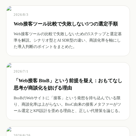
2026/8/3
Web接客ツール比較で失敗しない5つの選定手順
Web接客ツールの比較で失敗しないための5ステップと選定基
準を解説。シナリオ型とAI SDR型の違い、商談化率を軸にし
た導入判断のポイントをまとめた。
2026/7/1
「Web接客 BtoB」という前提を疑え：おもてなし
思考が商談化を妨げる理由
BtoBのWebサイトに「接客」という発想を持ち込んでいる限
り、商談化率は上がらない。BtoC由来の接客メタファーがツ
ール選定とKPI設計を歪める理由と、正しい代替策を論じる。
2026/6/26