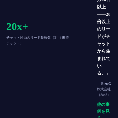
以上
——20
倍以上
20x+
のリー
ドがチ
チャット経由のリード獲得数（対 従来型
チャット）
ャット
から生
まれて
い
る。」
—
BizteX
株式会社
（SaaS）
他の事
例を見