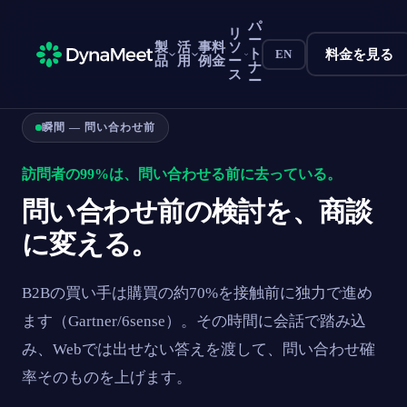
パ
リ
ー
製
活
事
料
ソ
ト
料金を見る
EN
品
用
例
金
ー
ナ
ス
ー
瞬間 — 問い合わせ前
訪問者の99%は、問い合わせる前に去っている。
問い合わせ前の検討を、商談
に変える。
B2Bの買い手は購買の約70%を接触前に独力で進め
ます（Gartner/6sense）。その時間に会話で踏み込
み、Webでは出せない答えを渡して、問い合わせ確
率そのものを上げます。