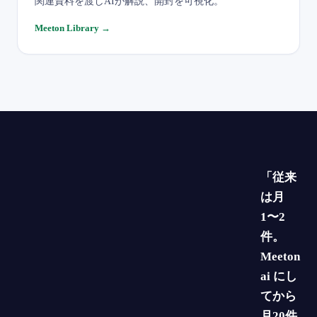
関連資料を渡しAIが解説、開封を可視化。
Meeton Library
→
「従来
は月
1〜2
件。
Meeton
ai にし
てから
月20件