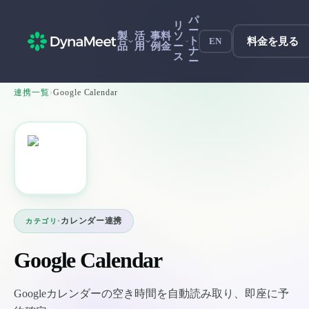
パ
リ
ー
製
活
事
料
ソ
ト
料金を見る
EN
品
用
例
金
ー
ナ
ス
ー
連携一覧
›
Google Calendar
·
カレンダー連携
カテゴリ
Google Calendar
Googleカレンダーの空き時間を自動読み取り、即座に予