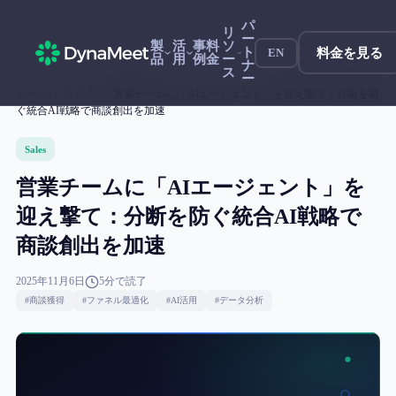
パ
リ
ー
製
活
事
料
ソ
ト
料金を見る
EN
品
用
例
金
ー
ナ
ス
ー
ホーム
/
ブログ
/
営業チームに「AIエージェント」を迎え撃て：分断を防
ぐ統合AI戦略で商談創出を加速
Sales
営業チームに「AIエージェント」を
迎え撃て：分断を防ぐ統合AI戦略で
商談創出を加速
2025年11月6日
5
分で読了
#
商談獲得
#
ファネル最適化
#
AI活用
#
データ分析