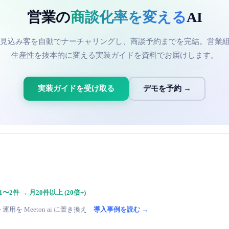
営業の
商談化率を変える
AI
が見込み客を自動でナーチャリングし、商談予約までを完結。営業
生産性を抜本的に変える実装ガイドを資料でお届けします。
実装ガイドを受け取る
デモを予約 →
2件 → 月20件以上 (20倍+)
を Meeton ai に置き換え
導入事例を読む →