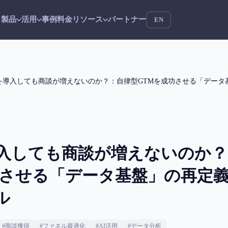
製品
活用
事例
料金
リソース
パートナー
EN
を導入しても商談が増えないのか？：自律型GTMを成功させる「データ基盤」
導入しても商談が増えないのか
させる「データ基盤」の再定義とMe
ル
#
商談獲得
#
ファネル最適化
#
AI活用
#
データ分析