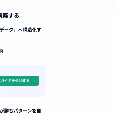
構築する
「会話データ」へ構造化す
術
装ガイドを受け取る
→
AIが勝ちパターンを自