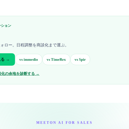
ーション
フォロー。日程調整を商談化まで運ぶ。
る →
vs
immedio
vs
TimeRex
vs
Spir
談化の余地を診断する →
MEETON AI FOR SALES