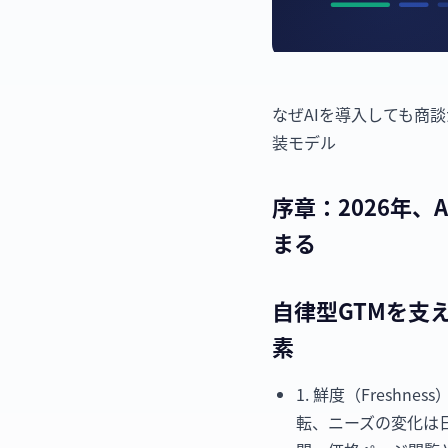
なぜAIを導入しても商談
装モデル
序章：2026年
まる
自律型GTMを支え
素
1. 鮮度（Fresh
転、ニーズの変化は