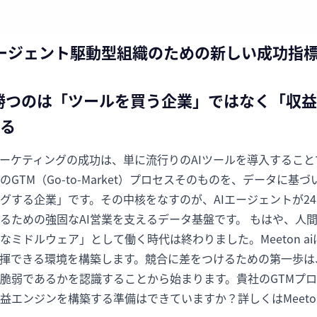
0：エージェント駆動型組織のための新しい成功指
に勝つのは「ツールを買う企業」ではなく「収
る
マーケティングの成功は、単に流行りのAIツールを導入するこ
GTM（Go-to-Market）プロセスそのものを、データに基
グする企業」です。その中核をなすのが、AIエージェントが24
るための強固なAI営業を支えるデータ基盤です。 もはや、人
なミドルウェア」として働く時代は終わりました。Meeton a
発揮できる環境を構築します。競合に差をつけるための第一歩
脆弱であるかを認識することから始まります。貴社のGTMプ
益エンジンを構築する準備はできていますか？詳しくはMeeton