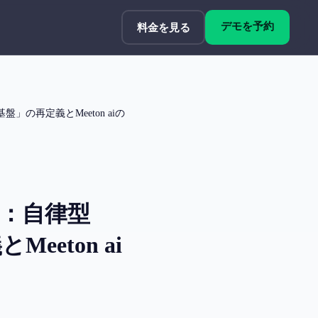
デモを予約
料金を見る
の再定義とMeeton aiの
？：自律型
eton ai