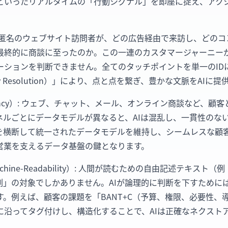
といったリアルタイムの「行動シグナル」を即座に捉え、アク
ext）: 匿名のウェブサイト訪問者が、どの広告経由で来訪し、ど
最終的に商談に至ったのか。この一連のカスタマージャーニーが
ーションを判断できません。全てのタッチポイントを単一のID
ity Resolution）」により、点と点を繋ぎ、豊かな文脈をAI
istency）: ウェブ、チャット、メール、オンライン商談など、
ネルごとにデータモデルが異なると、AIは混乱し、一貫性のな
を横断して統一されたデータモデルを維持し、シームレスな顧
I営業を支えるデータ基盤の鍵となります。
chine-Readability）: 人間が読むための自由記述テキスト
推測」の対象でしかありません。AIが論理的に判断を下すために
。例えば、顧客の課題を「BANT+C（予算、権限、必要性、導
に沿ってタグ付けし、構造化することで、AIは正確なネクスト