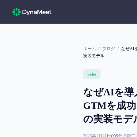
ホーム
/
ブログ
/
なぜAI
実装モデル
Sales
なぜAIを
GTMを成功
の実装モデ
2026年1月21日
5
分で読了