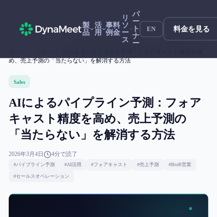
パ
リ
ー
製
活
事
料
ソ
ト
料金を見る
EN
品
用
例
金
ー
ナ
ス
ー
ホーム
/
ブログ
/
AIによるパイプライン予測：フォアキャスト精度を高
め、売上予測の「当たらない」を解消する方法
Sales
AIによるパイプライン予測：フォア
キャスト精度を高め、売上予測の
「当たらない」を解消する方法
2026年3月4日
4
分で読了
#
パイプライン予測
#
AI活用
#
フォアキャスト
#
売上予測
#
BtoB営業
#
セールスオペレーション