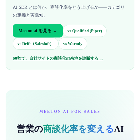
AI SDR とは何か、商談化率をどう上げるか——カテゴリ
の定義と実践知。
Meeton ai
を見る →
vs
Qualified (Piper)
vs
Drift（Salesloft）
vs
Warmly
60秒で、自社サイトの商談化の余地を診断する →
MEETON AI FOR SALES
営業の
商談化率を変える
AI