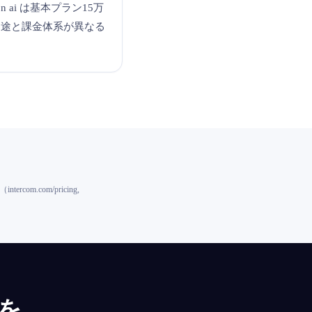
ton ai は基本プラン15万
用途と課金体系が異なる
com.com/pricing,
を。