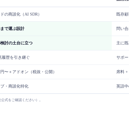
の商談化（AI SDR）
既存顧
約まで運ぶ設計
問い合
の検討の土台に立つ
主に既
話履歴を引き継ぐ
サポー
万円〜＋アドオン（税抜・公開）
席料 + 
ィブ・商談化特化
英語中
は各社公式をご確認ください）。