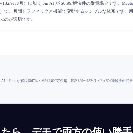
9〜132/seat/月）に加え Fin AI が $0.99/解決件の従量課金です。Mee
）で、月間トラフィックと機能で変動するシンプルな体系です。
ぶのが適切です。
「Fin」が解決率67%・累計4,000万件超。席料$29〜132/月 + Fin $0.99/解決の従量（inter
ったら、デモで両方の使い勝手