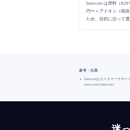
Intercom は席料（$2
円〜＋アドオン（税抜
ため、目的に沿って選
参考・出典
IntercomはカスタマーサポートAI
sacra.com/c/intercom）
迷