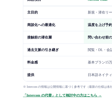
主目的
新規・潜在リード
商談化への最適化
温度を上げ予
接触前の潜在層
問い合わせ前
過去文脈の引き継ぎ
閲覧・DL・会
料金感
基本プラン15
提供
日本語ネイテ
※ Intercom の情報は公開情報に基づく参考です（最新の仕様
「Intercom の代替」として検討中の方はこちら →