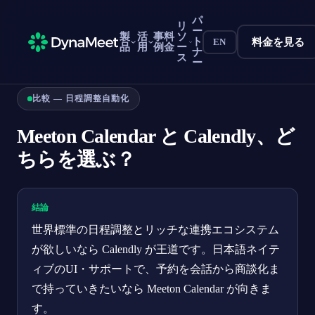
パ
リ
ー
製
活
事
料
ソ
ト
料金を見る
EN
品
用
例
金
ー
ナ
ス
ー
比較 — 日程調整自動化
Meeton Calendar と Calendly、ど
ちらを選ぶ？
結論
世界標準の日程調整とリッチな連携エコシステム
が欲しいなら Calendly が王道です。日本語ネイテ
ィブのUI・サポートで、予約を会話から商談化ま
で持っていきたいなら Meeton Calendar が向きま
す。