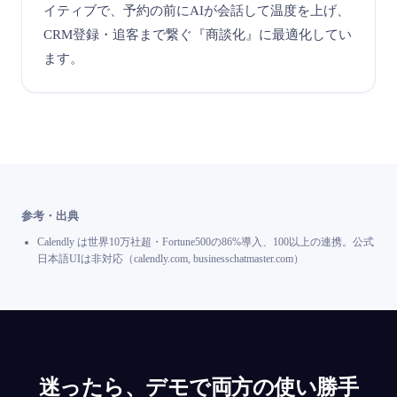
イティブで、予約の前にAIが会話して温度を上げ、
CRM登録・追客まで繋ぐ『商談化』に最適化してい
ます。
参考・出典
Calendly は世界10万社超・Fortune500の86%導入、100以上の連携。公式
日本語UIは非対応（calendly.com, businesschatmaster.com）
迷ったら、デモで両方の使い勝手