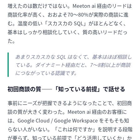
増えたのは数だけではない。Meeton ai 経由のリードは
商談化率が高く、おおよそ70〜80%が実際の商談に進
む。温度の低い「スカスカの SQL」がほとんどなく、
基本はしっかり相談化していく、質の高いリードだっ
た。
あまりスカスカな SQL はなくて、基本はほぼ相談し
ている。ダイナミート経由だと、7〜8割以上が商談
につながっている認識です。
初回商談の質——「知っている前提」で話せる
事前にニーズが把握できるようになったことで、初回商
談の質が大きく変わった。Meeton ai 経由のお客様に
は、Google Cloud / Google Workspace をそもそも知
らない人がいない。「これは何ですか」を説明する段階
が要らず、知っている前提で「どう活用していくか」か