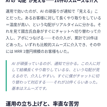
AI の"勾配"が見える——10件のスムーズな介入
運用で効いたのが、AI の頑張りが通知で「見える」こ
とだった。あるお客様に対して長くやり取りをしている
＝温度が高い、という勾配がリアルタイムに分かる。そ
れを見て國吉氏自身がすぐにチャットへ切り替わって介
入し、アポにつなげる——その介入が、累計で10件ほ
どあった。いずれも比較的スムーズに介入でき、その中
には MRR 1億円規模のお客様もいた。
AI が頑張っているのが、通知で分かる。この人に対
して結構長くやり取りしているな、という勾配が見
えるので、介入しやすい。すぐに僕がチャットに切
り替わって対応する——それが10件くらいあった。
基本はスムーズです。
運用の立ち上げと、率直な苦労