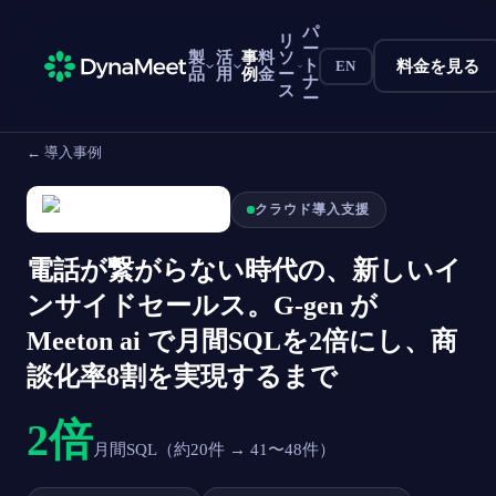
パ
リ
ー
製
活
事
料
ソ
ト
料金を見る
EN
品
用
例
金
ー
ナ
ス
ー
← 導入事例
クラウド導入支援
電話が繋がらない時代の、新しいイ
ンサイドセールス。G-gen が
Meeton ai で月間SQLを2倍にし、商
談化率8割を実現するまで
2倍
月間SQL（約20件 → 41〜48件）