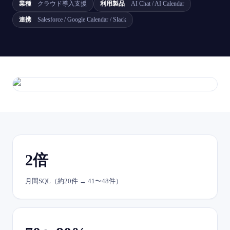
業種
クラウド導入支援
利用製品
AI Chat / AI Calendar
連携
Salesforce / Google Calendar / Slack
2倍
月間SQL（約20件 → 41〜48件）