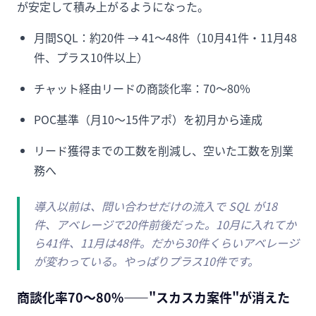
が安定して積み上がるようになった。
月間SQL：約20件 → 41〜48件（10月41件・11月48
件、プラス10件以上）
チャット経由リードの商談化率：70〜80%
POC基準（月10〜15件アポ）を初月から達成
リード獲得までの工数を削減し、空いた工数を別業
務へ
導入以前は、問い合わせだけの流入で SQL が18
件、アベレージで20件前後だった。10月に入れてか
ら41件、11月は48件。だから30件くらいアベレージ
が変わっている。やっぱりプラス10件です。
商談化率70〜80%——"スカスカ案件"が消えた