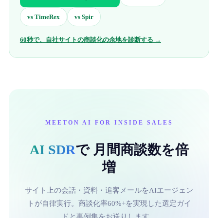
vs
TimeRex
vs
Spir
60秒で、自社サイトの商談化の余地を診断する →
MEETON AI FOR INSIDE SALES
AI SDR
で 月間商談数を倍
増
サイト上の会話・資料・追客メールをAIエージェン
トが自律実行。商談化率60%+を実現した選定ガイ
ドと事例集をお送りします。