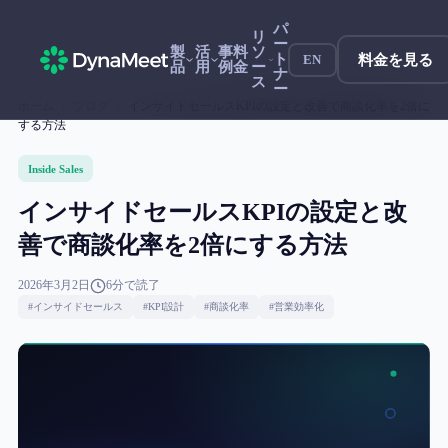
パ
リ
ー
製
活
事
料
ソ
ト
料金を見る
EN
品
用
例
金
ー
ナ
ス
ー
ホーム
/
ブログ
/
インサイドセールスKPIの設定と改善で商談化率を2倍に
する方法
Inside Sales
インサイドセールスKPIの設定と改
善で商談化率を2倍にする方法
2026年3月2日
6
分で読了
#
インサイドセールス
#
KPI設計
#
商談化率
#
営業効率化