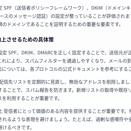
 SPF（送信者ポリシーフレームワーク）、DKIM（ドメイン
ンベースのメッセージ認証）の設定が整っていることが評価され
規のドメインであることを証明するための重要な要素です。
向上させるための具体策
定 SPF、DKIM、DMARCを正しく設定することで、送信元
これにより、スパムフィルターを通過しやすくなり、メールの
法については、各プロトコルの公式ドキュメントを参考にする
 配信先リストを定期的に見直し、無効なアドレスを削除しまし
することで、スパム報告を防ぎます。新規リストの取得や既存
スを利用することが重要です。
化 受信者にとって価値のある内容を提供することが重要です。
されるような表現を避けましょう。たとえば、過剰な感嘆符や
避けるべきです。