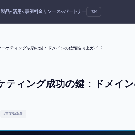
製品
活用
事例
料金
リソース
パートナー
EN
マーケティング成功の鍵：ドメインの信頼性向上ガイド
ケティング成功の鍵：ドメイン
了
#
営業効率化