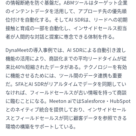
の情報断絶を防ぐ基盤だ。ABMツールはターゲット企業
のインテントデータを活用して、アプローチ先の優先順
位付けを自動化する。そしてAI SDRは、リードへの初期
接触と育成の一部を自動化し、インサイドセールス担当
者が人間的な対話と提案に専念できる体制を作る。
DynaMeetの導入事例では、AI SDRによる自動引き渡し
機能の活用により、商談化までの平均リードタイムが従
来比40%短縮されたデータがある。テクノロジーを有効
に機能させるためには、ツール間のデータ連携も重要
だ。SFAとAI SDRがリアルタイムでデータを同期してい
なければ、フィールドセールスが古い情報を持って商談
に臨むことになる。Meeton aiではSalesforce・HubSpot
とのネイティブ統合を提供しており、インサイドセール
スとフィールドセールスが同じ顧客データを参照できる
環境の構築をサポートしている。