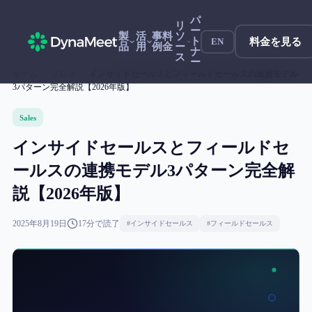
パ
リ
ー
製
活
事
料
ソ
ト
料金を見る
EN
品
用
例
金
ー
ナ
ス
ー
ホーム
/
ブログ
/
インサイドセールスとフィールドセールスの連携モデル
3パターン完全解説【2026年版】
Sales
インサイドセールスとフィールドセ
ールスの連携モデル3パターン完全解
説【2026年版】
2025年8月19日
17
分で読了
#
インサイドセールス
#
フィールドセールス