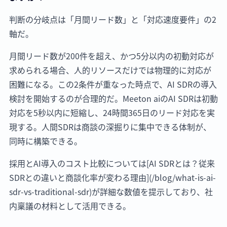
判断の分岐点は「月間リード数」と「対応速度要件」の2
軸だ。
月間リード数が200件を超え、かつ5分以内の初動対応が
求められる場合、人的リソースだけでは物理的に対応が
困難になる。この2条件が重なった時点で、AI SDRの導入
検討を開始するのが合理的だ。Meeton aiのAI SDRは初動
対応を5秒以内に短縮し、24時間365日のリード対応を実
現する。人間SDRは商談の深掘りに集中できる体制が、
同時に構築できる。
採用とAI導入のコスト比較については[AI SDRとは？従来
SDRとの違いと商談化率が変わる理由](/blog/what-is-ai-
sdr-vs-traditional-sdr)が詳細な数値を提示しており、社
内稟議の材料として活用できる。