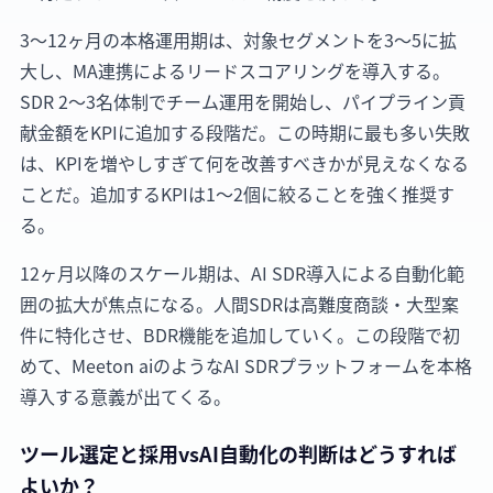
3〜12ヶ月の本格運用期は、対象セグメントを3〜5に拡
大し、MA連携によるリードスコアリングを導入する。
SDR 2〜3名体制でチーム運用を開始し、パイプライン貢
献金額をKPIに追加する段階だ。この時期に最も多い失敗
は、KPIを増やしすぎて何を改善すべきかが見えなくなる
ことだ。追加するKPIは1〜2個に絞ることを強く推奨す
る。
12ヶ月以降のスケール期は、AI SDR導入による自動化範
囲の拡大が焦点になる。人間SDRは高難度商談・大型案
件に特化させ、BDR機能を追加していく。この段階で初
めて、Meeton aiのようなAI SDRプラットフォームを本格
導入する意義が出てくる。
ツール選定と採用vsAI自動化の判断はどうすれば
よいか？