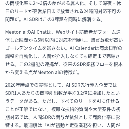
の商談化率に2〜3倍の差がある属人化、そして深夜・休
日のリードが翌営業日まで放置される24時間対応不可の
問題だ。AI SDRはこの3課題を同時に解消する。
Meeton aiのAI Chatは、Webサイト訪問者がフォーム送
信した瞬間から5秒以内に対応を開始し、購買意欲が高い
ゴールデンタイムを逃さない。AI Calendarは商談日程の
調整を自動化し、人間が介入しなくても確定まで完結さ
せる。この2機能の連携が、従来のSDR業務フローを根本
から変える点がMeeton aiの特徴だ。
2026年時点での実態として、AI SDR先行導入企業では
SDR1人あたりの商談創出数が平均3.2倍に増加したとい
うデータがある。ただし、すべてのリードをAIに任せる
ことが正解ではない。複雑な技術的質問や大型案件の初
期対応では、人間SDRの関与が依然として商談化率に影
響する。最適解は「AIが初動と定型業務を担い、人間が