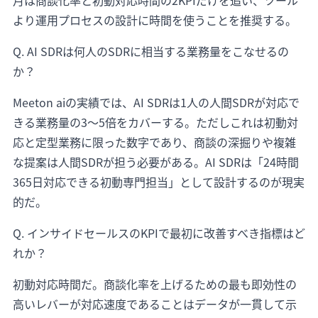
月は商談化率と初動対応時間の2KPIだけを追い、ツール
より運用プロセスの設計に時間を使うことを推奨する。
Q. AI SDRは何人のSDRに相当する業務量をこなせるの
か？
Meeton aiの実績では、AI SDRは1人の人間SDRが対応で
きる業務量の3〜5倍をカバーする。ただしこれは初動対
応と定型業務に限った数字であり、商談の深掘りや複雑
な提案は人間SDRが担う必要がある。AI SDRは「24時間
365日対応できる初動専門担当」として設計するのが現実
的だ。
Q. インサイドセールスのKPIで最初に改善すべき指標はど
れか？
初動対応時間だ。商談化率を上げるための最も即効性の
高いレバーが対応速度であることはデータが一貫して示