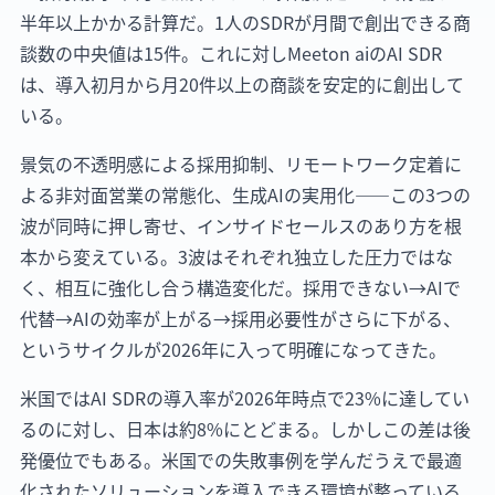
半年以上かかる計算だ。1人のSDRが月間で創出できる商
談数の中央値は15件。これに対しMeeton aiのAI SDR
は、導入初月から月20件以上の商談を安定的に創出して
いる。
景気の不透明感による採用抑制、リモートワーク定着に
よる非対面営業の常態化、生成AIの実用化——この3つの
波が同時に押し寄せ、インサイドセールスのあり方を根
本から変えている。3波はそれぞれ独立した圧力ではな
く、相互に強化し合う構造変化だ。採用できない→AIで
代替→AIの効率が上がる→採用必要性がさらに下がる、
というサイクルが2026年に入って明確になってきた。
米国ではAI SDRの導入率が2026年時点で23%に達してい
るのに対し、日本は約8%にとどまる。しかしこの差は後
発優位でもある。米国での失敗事例を学んだうえで最適
化されたソリューションを導入できる環境が整っている