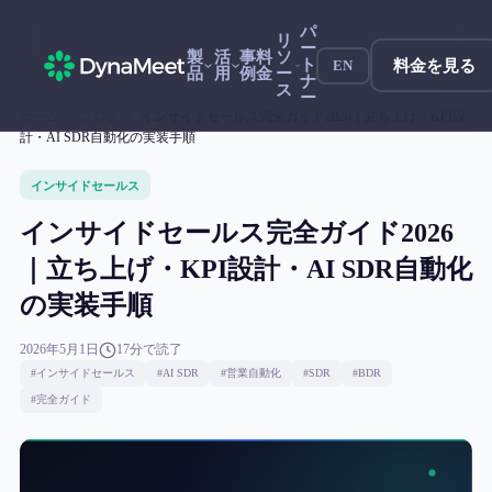
パ
リ
ー
製
活
事
料
ソ
ト
料金を見る
EN
品
用
例
金
ー
ナ
ス
ー
ホーム
/
ブログ
/
インサイドセールス完全ガイド2026｜立ち上げ・KPI設
計・AI SDR自動化の実装手順
インサイドセールス
インサイドセールス完全ガイド2026
｜立ち上げ・KPI設計・AI SDR自動化
の実装手順
2026年5月1日
17
分で読了
#
インサイドセールス
#
AI SDR
#
営業自動化
#
SDR
#
BDR
#
完全ガイド