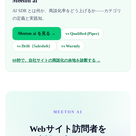
Meeton ai
AI SDR とは何か、商談化率をどう上げるか——カテゴリ
の定義と実践知。
Meeton ai
を見る →
vs
Qualified (Piper)
vs
Drift（Salesloft）
vs
Warmly
60秒で、自社サイトの商談化の余地を診断する →
MEETON AI
Webサイト訪問者を